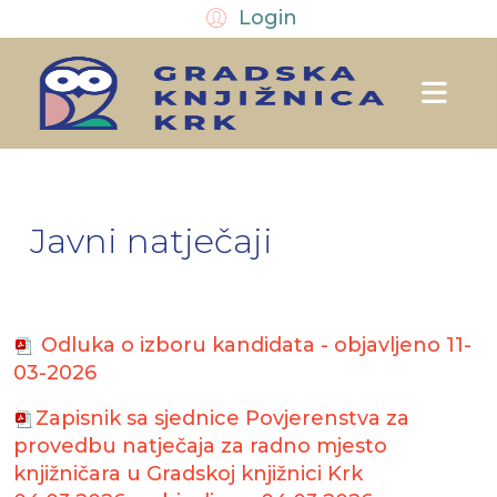
Login
Javni natječaji
Odluka o izboru kandidata - objavljeno 11-
03-2026
Zapisnik sa sjednice Povjerenstva za
provedbu natječaja za radno mjesto
knjižničara u Gradskoj knjižnici Krk